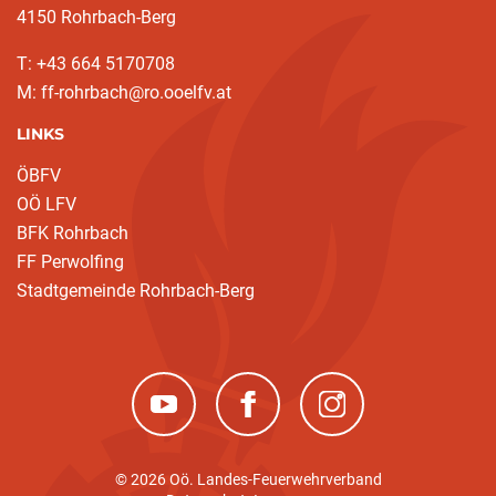
4150 Rohrbach-Berg
T: +43 664 5170708
M: ff-rohrbach@ro.ooelfv.at
LINKS
ÖBFV
OÖ LFV
BFK Rohrbach
FF Perwolfing
Stadtgemeinde Rohrbach-Berg
(neues Fenster)
(neues Fenster)
(neues Fenster)
© 2026 Oö. Landes-Feuerwehrverband