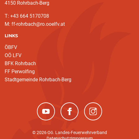
4150 Rohrbach-Berg
T: +43 664 5170708
M: ff-rohrbach@ro.ooelfv.at
LINKS
ÖBFV
OÖ LFV
BFK Rohrbach
FF Perwolfing
Stadtgemeinde Rohrbach-Berg
(neues Fenster)
(neues Fenster)
(neues Fenster)
© 2026 Oö. Landes-Feuerwehrverband
Datenschutz
Impressum