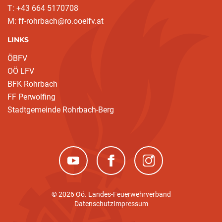
T: +43 664 5170708
M: ff-rohrbach@ro.ooelfv.at
LINKS
ÖBFV
OÖ LFV
BFK Rohrbach
FF Perwolfing
Stadtgemeinde Rohrbach-Berg
(neues Fenster)
(neues Fenster)
(neues Fenster)
© 2026 Oö. Landes-Feuerwehrverband
Datenschutz
Impressum