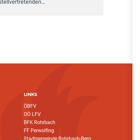
stellvertretenden…
LINKS
ÖBFV
OÖ LFV
BFK Rohrbach
FF Perwolfing
Stadtgemeinde Rohrbach-Berg