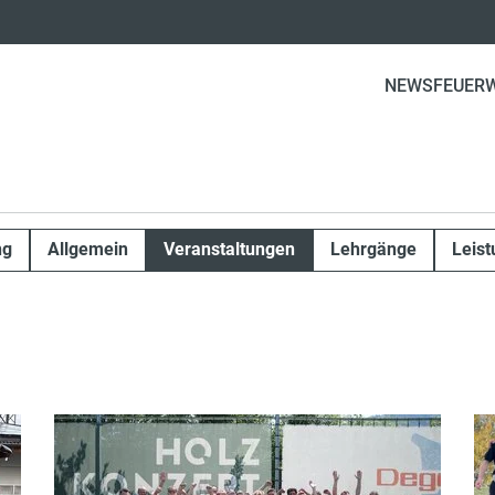
(CURRE
NEWS
FEUER
ng
Allgemein
Veranstaltungen
Lehrgänge
Leis