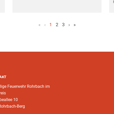
«
‹
1
2
3
›
»
(aktuell)
AKT
llige Feuerwehr Rohrbach im
eis
beallee 10
Rohrbach-Berg